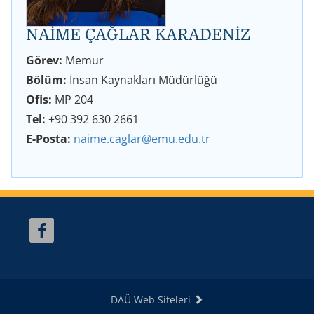
NAİME ÇAĞLAR KARADENİZ
Görev:
Memur
Bölüm:
İnsan Kaynakları Müdürlüğü
Ofis:
MP 204
Tel:
+90 392 630 2661
E-Posta:
naime.caglar@emu.edu.tr
DAÜ Web Siteleri