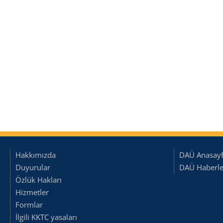
Hakkımızda
DAÜ Anasay
Duyurular
DAÜ Haberler
Özlük Hakları
Hizmetler
Formlar
İlgili KKTC yasaları