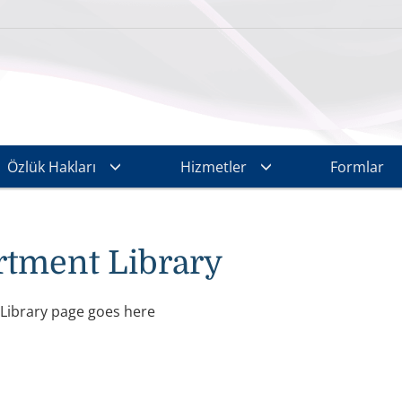
Özlük Hakları
Hizmetler
Formlar
tment Library
Library page goes here